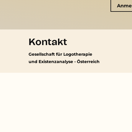
Kontakt
Gesellschaft für Logotherapie
und Existenzanalyse - Österreich
Erzbischofgasse 14
1130 Wien
-
Kein regelmäßiger Parteienverkehr
(01) 897 43 39
sekretariat@existenzanalyse.at