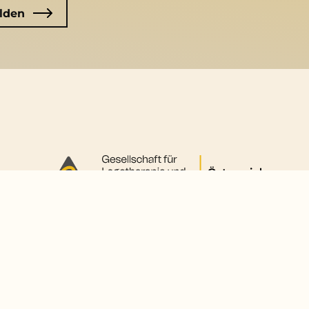
©2025 GLE Österreich
. Website by
acolono GmbH
.