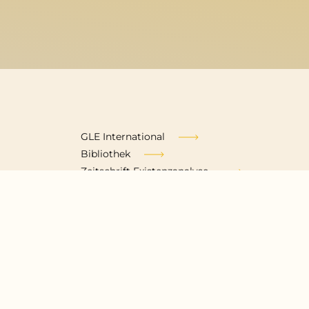
Fußzeile
GLE International
Bibliothek
Zeitschrift Existenzanalyse
Impressum
Datenschutzerklärung