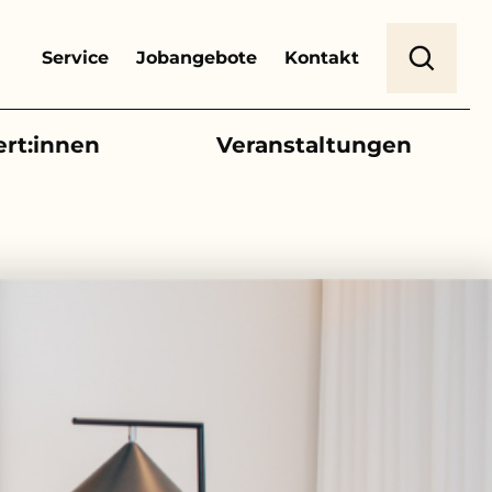
Header Top Menu
Suche
Service
Jobangebote
Kontakt
ert:innen
Veranstaltungen