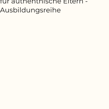
für authenthische Eltern -
Ausbildungsreihe
Im Rahmen von 5 Online-Terminen im 2-
Wochen-Rhythmus werden am Institut für
Existenzielle Pädagogik fachliche Impulse
für authentische Eltern gegeben. Die
Anmeldung und weitere Informationen
finden Sie über folgenden Link:
https://www.existenzielle-
paedagogik.at/anmeldung