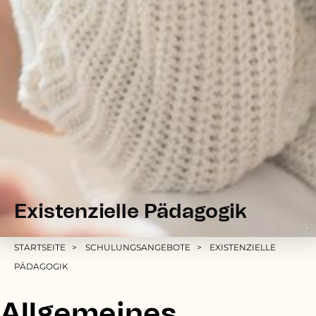
Existenzielle Pädagogik
*
Pfadnavigation
STARTSEITE
SCHULUNGSANGEBOTE
EXISTENZIELLE
PÄDAGOGIK
Allgemeines