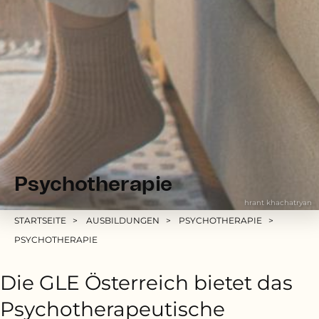
Psychotherapie
hrant khachatryan
Pfadnavigation
STARTSEITE
AUSBILDUNGEN
PSYCHOTHERAPIE
PSYCHOTHERAPIE
Die GLE Österreich bietet das
Psychotherapeutische