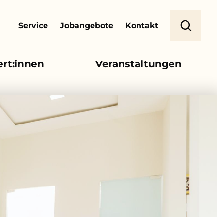
Header Top Menu
Suche
Service
Jobangebote
Kontakt
ert:innen
Veranstaltungen