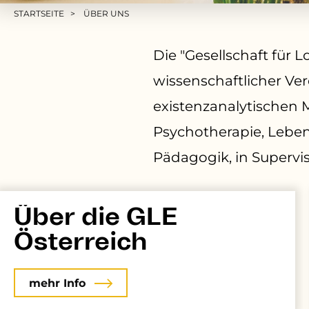
Pfadnavigation
STARTSEITE
ÜBER UNS
Die "Gesellschaft für 
wissenschaftlicher Ve
existenzanalytischen
Psychotherapie
, Lebe
Pädagogik, in Supervi
Über die GLE
Österreich
mehr Info