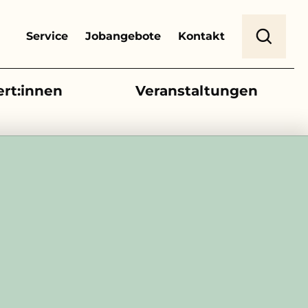
Header Top Menu
Suche
Service
Jobangebote
Kontakt
ert:innen
Veranstaltungen