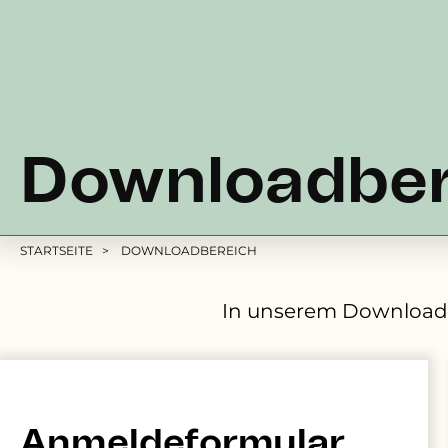
Downloadber
Pfadnavigation
STARTSEITE
DOWNLOADBEREICH
In unserem Downloadb
Anmeldeformular