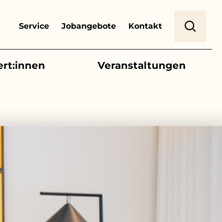
Header Top Menu
Suche
Service
Jobangebote
Kontakt
ert:innen
Veranstaltungen