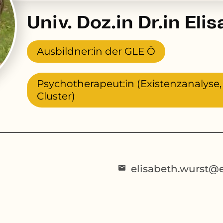
Univ. Doz.in Dr.in El
Ausbildner:in der GLE Ö
Psychotherapeut:in (Existenzanalyse
Cluster)
elisabeth.wurst@e