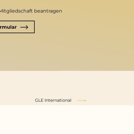
Mitgliedschaft beantragen
rmular
Fußzeile
GLE International
Bibliothek
Zeitschrift Existenzanalyse
Impressum
Datenschutzerklärung