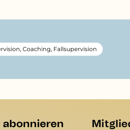
vision, Coaching, Fallsupervision
r abonnieren
Mitgli