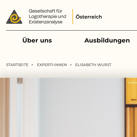
Main navigation
Über uns
Ausbildungen
Pfadnavigation
STARTSEITE
EXPERTI:INNEN
ELISABETH WURST