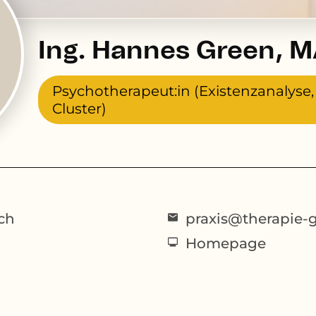
Ing. Hannes Green, 
Psychotherapeut:in (Existenzanalyse
Cluster)
ch
praxis@therapie-g
Homepage