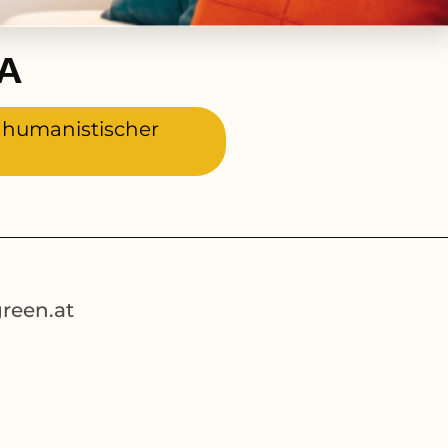
MA
, humanistischer
reen.at