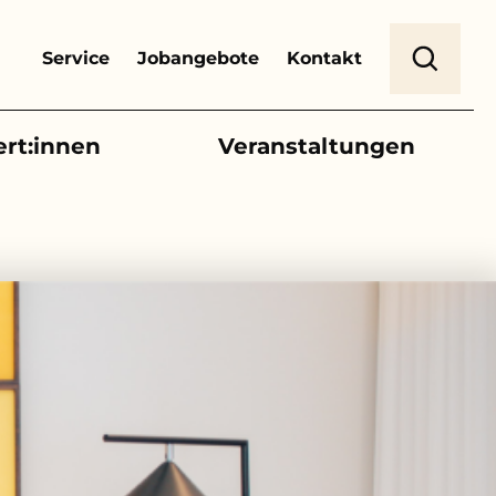
Header Top Menu
Suche
Service
Jobangebote
Kontakt
ert:innen
Veranstaltungen