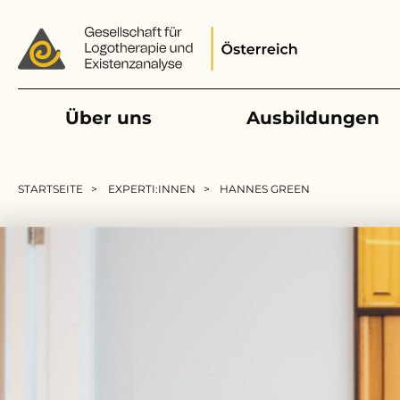
Main navigation
Über uns
Ausbildungen
Pfadnavigation
STARTSEITE
EXPERTI:INNEN
HANNES GREEN