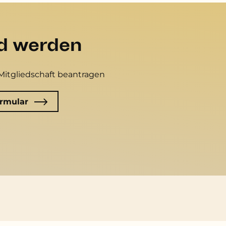
ed werden
Mitgliedschaft beantragen
rmular
Fußzeile
GLE International