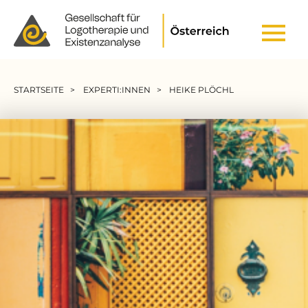
Header Top Menu
Pfadnavigation
STARTSEITE
EXPERTI:INNEN
HEIKE PLÖCHL