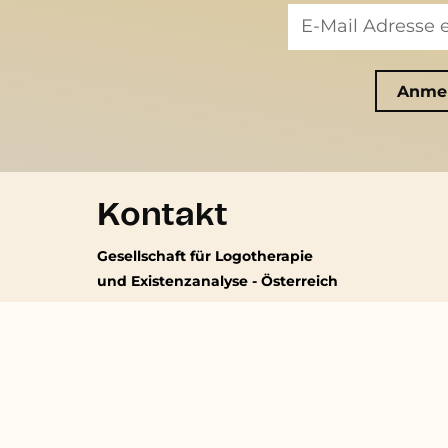
Kontakt
Gesellschaft für Logotherapie
und Existenzanalyse - Österreich
Erzbischofgasse 14
1130 Wien
-
Kein regelmäßiger Parteienverkehr
(01) 897 43 39
sekretariat@existenzanalyse.at