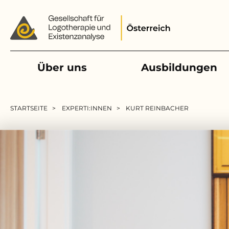
Main navigation
Über uns
Ausbildungen
Pfadnavigation
STARTSEITE
EXPERTI:INNEN
KURT REINBACHER