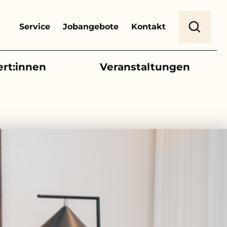
Header Top Menu
Suche
Service
Jobangebote
Kontakt
ert:innen
Veranstaltungen