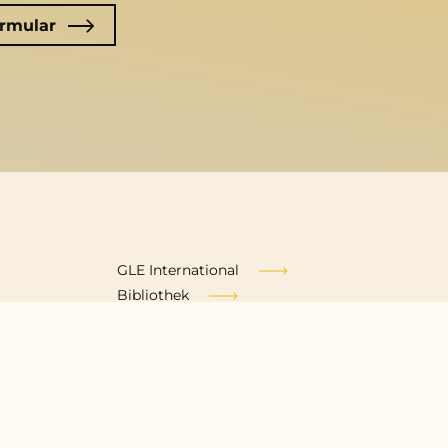
rmular
Fußzeile
GLE International
Bibliothek
Zeitschrift Existenzanalyse
Impressum
Datenschutzerklärung