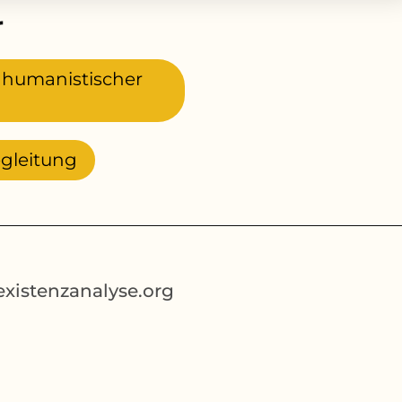
r
, humanistischer
egleitung
xistenzanalyse.org