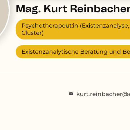
Mag. Kurt Reinbache
Psychotherapeut:in (Existenzanalyse
Cluster)
Existenzanalytische Beratung und B
kurt.reinbacher@e