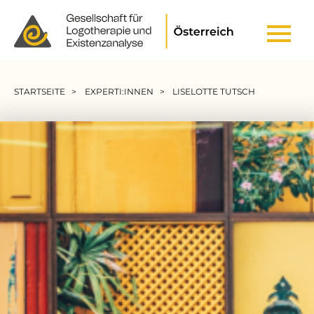
Header Top Menu
Pfadnavigation
STARTSEITE
EXPERTI:INNEN
LISELOTTE TUTSCH