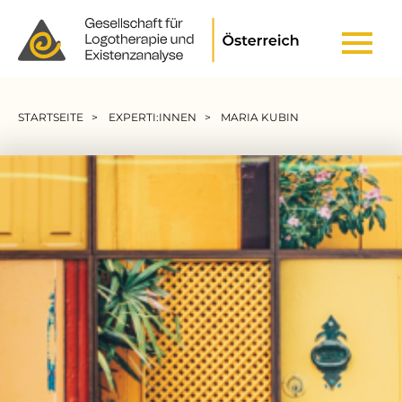
Header Top Menu
Pfadnavigation
STARTSEITE
EXPERTI:INNEN
MARIA KUBIN