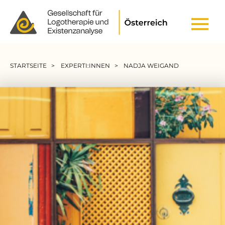
Header Top Menu
Pfadnavigation
STARTSEITE
EXPERTI:INNEN
NADJA WEIGAND