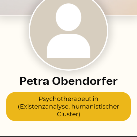
Petra Obendorfer
Psychotherapeut:in
(Existenzanalyse, humanistischer
Cluster)