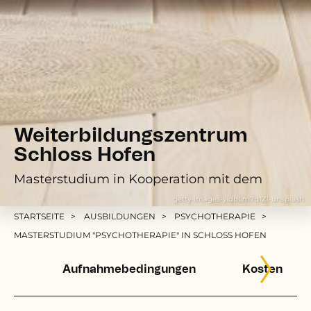
Weiterbildungszentrum
Schloss Hofen
Masterstudium in Kooperation mit dem
getty-images-yidbLm7q1ZI-unsplash
Pfadnavigation
STARTSEITE
AUSBILDUNGEN
PSYCHOTHERAPIE
dummy caption text
MASTERSTUDIUM "PSYCHOTHERAPIE" IN SCHLOSS HOFEN
Aufnahmebedingungen
Kosten