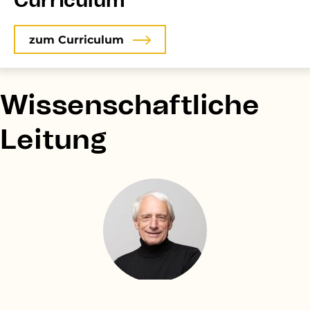
Curriculum
zum Curriculum
Wissenschaftliche
Leitung
Univ.-Doz. DDr. Alfried