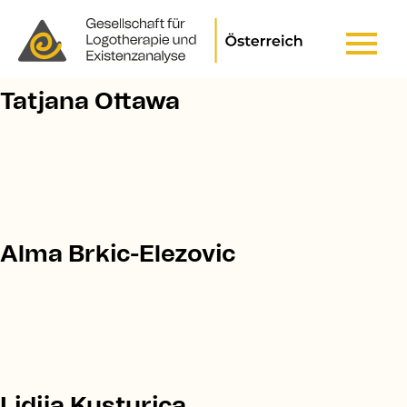
Pfadnavigation
STARTSEITE
Header Top Menu
Tatjana Ottawa
Alma Brkic-Elezovic
Lidija Kusturica