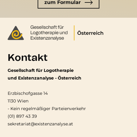
zum Formular
Kontakt
Gesellschaft für Logotherapie
und Existenzanalyse - Österreich
Erzbischofgasse 14
1130 Wien
-
Kein regelmäßiger Parteienverkehr
(01) 897 43 39
sekretariat@existenzanalyse.at
Fußzeile