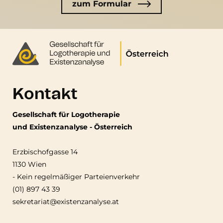
zum Formular
Kontakt
Gesellschaft für Logotherapie
und Existenzanalyse - Österreich
Erzbischofgasse 14
1130 Wien
-
Kein regelmäßiger Parteienverkehr
(01) 897 43 39
sekretariat@existenzanalyse.at
Fußzeile