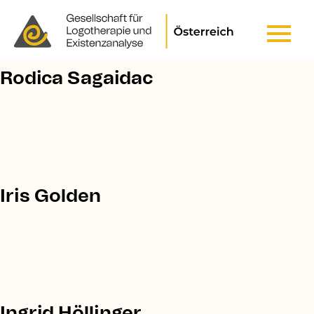
Pfadnavigation
STARTSEITE
Header Top Menu
Rodica Sagaidac
Iris Golden
Ingrid Höllinger