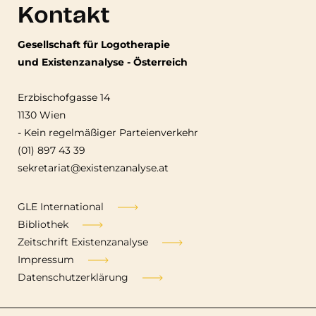
Kontakt
Gesellschaft für Logotherapie
und Existenzanalyse - Österreich
Erzbischofgasse 14
1130 Wien
-
Kein regelmäßiger Parteienverkehr
(01) 897 43 39
sekretariat@existenzanalyse.at
Fußzeile
GLE International
Bibliothek
Zeitschrift Existenzanalyse
Impressum
Datenschutzerklärung