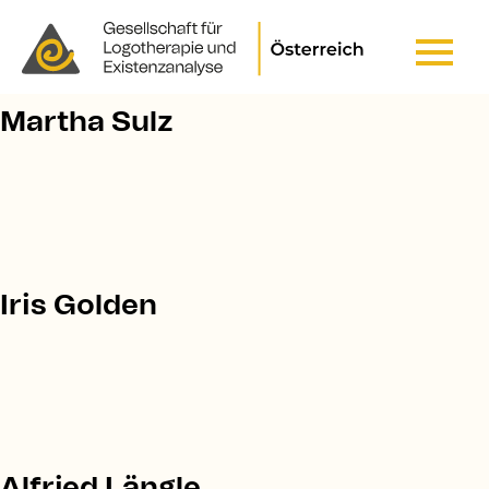
Pfadnavigation
STARTSEITE
Header Top Menu
Martha Sulz
Iris Golden
Alfried Längle