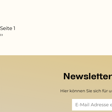
eitennummerierung
Seite 1
ächste Seite
››
Newslette
Hier können Sie sich für 