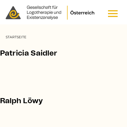
Header Top Menu
Pfadnavigation
STARTSEITE
Patricia Saidler
Ralph Löwy