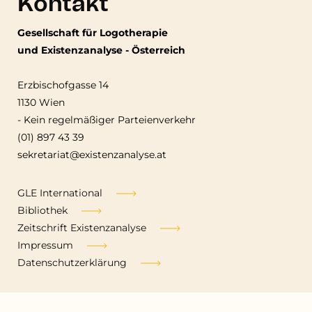
Kontakt
Gesellschaft für Logotherapie
und Existenzanalyse - Österreich
Erzbischofgasse 14
1130 Wien
-
Kein regelmäßiger Parteienverkehr
(01) 897 43 39
sekretariat@existenzanalyse.at
Fußzeile
GLE International
Bibliothek
Zeitschrift Existenzanalyse
Impressum
Datenschutzerklärung