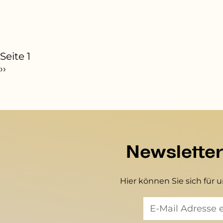
eitennummerierung
Seite 1
ächste Seite
››
Newslette
Hier können Sie sich für 