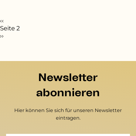
eitennummerierung
orherige Seite
‹‹
Seite 2
ächste Seite
››
Newsletter
abonnieren
Hier können Sie sich für unseren Newsletter
eintragen.