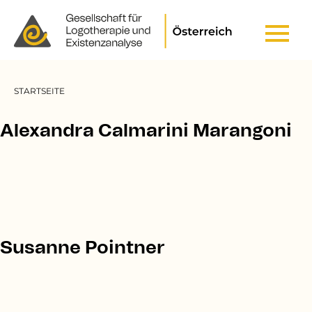
Header Top Menu
Pfadnavigation
STARTSEITE
Alexandra Calmarini Marangoni
Susanne Pointner