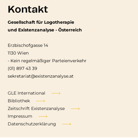
Kontakt
Gesellschaft für Logotherapie
und Existenzanalyse - Österreich
Erzbischofgasse 14
1130 Wien
-
Kein regelmäßiger Parteienverkehr
(01) 897 43 39
sekretariat@existenzanalyse.at
Fußzeile
GLE International
Bibliothek
Zeitschrift Existenzanalyse
Impressum
Datenschutzerklärung