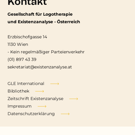
Kontakt
Gesellschaft für Logotherapie
und Existenzanalyse - Österreich
Erzbischofgasse 14
1130 Wien
-
Kein regelmäßiger Parteienverkehr
(01) 897 43 39
sekretariat@existenzanalyse.at
Fußzeile
GLE International
Bibliothek
Zeitschrift Existenzanalyse
Impressum
Datenschutzerklärung