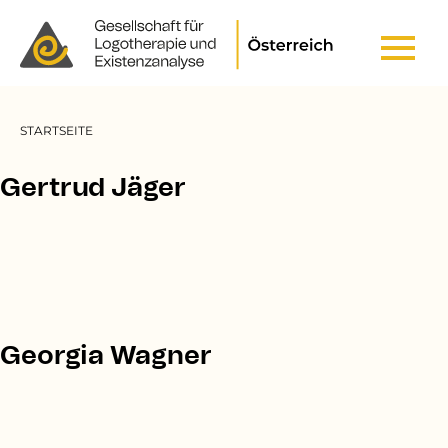
Header Top Menu
Pfadnavigation
STARTSEITE
Gertrud Jäger
Georgia Wagner