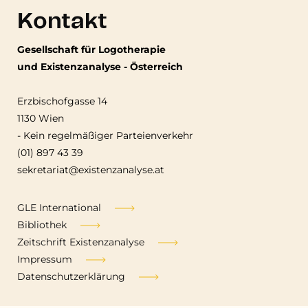
Kontakt
Gesellschaft für Logotherapie
und Existenzanalyse - Österreich
Erzbischofgasse 14
1130 Wien
-
Kein regelmäßiger Parteienverkehr
(01) 897 43 39
sekretariat@existenzanalyse.at
Fußzeile
GLE International
Bibliothek
Zeitschrift Existenzanalyse
Impressum
Datenschutzerklärung