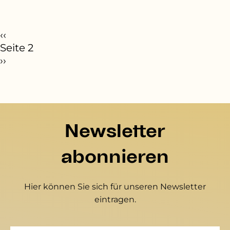
eitennummerierung
orherige Seite
‹‹
Seite 2
ächste Seite
››
Newsletter
abonnieren
Hier können Sie sich für unseren Newsletter
eintragen.