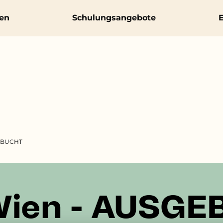
en
Schulungsangebote
E
EBUCHT
 Wien - AUSG