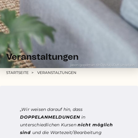
Veranstaltungen
jason-goodman-6hDWAajuDv8-unsplash
Pfadnavigation
STARTSEITE
VERANSTALTUNGEN
„Wir weisen darauf hin, dass
DOPPELANMELDUNGEN
in
unterschiedlichen Kursen
nicht möglich
sind
und die Wartezeit/Bearbeitung