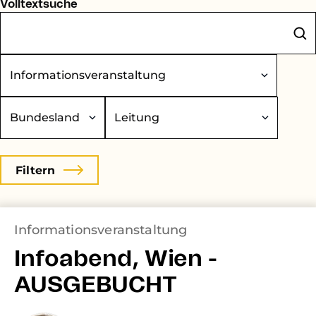
Volltextsuche
eranstaltungstyp
undesland
Leitung
Informationsveranstaltung
Infoabend, Wien -
AUSGEBUCHT