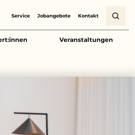
Header Top Menu
Suche
Service
Jobangebote
Kontakt
ert:innen
Veranstaltungen