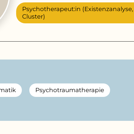
Psychotherapeut:in (Existenzanalyse
Cluster)
matik
Psychotraumatherapie