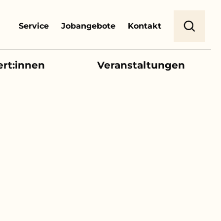
Header Top Menu
Suche
Service
Jobangebote
Kontakt
ert:innen
Veranstaltungen