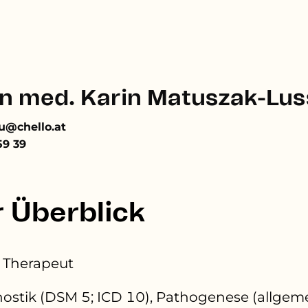
in med. Karin Matuszak-Lus
u@chello.at
59 39
r Überblick
s Therapeut
ostik (DSM 5; ICD 10), Pathogenese (allgem