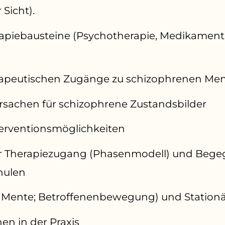
 Sicht).
rapiebausteine (Psychotherapie, Medikament
rapeutischen Zugänge zu schizophrenen Me
rsachen für schizophrene Zustandsbilder
erventionsmöglichkeiten
er Therapiezugang (Phasenmodell) und Beg
hulen
o Mente; Betroffenenbewegung) und Station
en in der Praxis