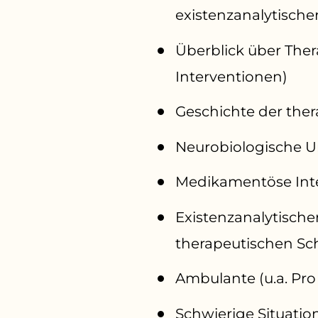
existenzanalytischer
Überblick über The
Interventionen)
Geschichte der the
Neurobiologische U
Medikamentöse Int
Existenzanalytisch
therapeutischen Sc
Ambulante (u.a. Pr
Schwierige Situation