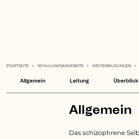
Pfadnavigation
STARTSEITE
SCHULUNGSANGEBOTE
WEITERBILDUNGEN
Allgemein
Leitung
Überblick
Allgemein
Das schizophrene Selb
Diagnostik und d