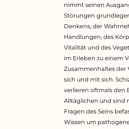
nimmt seinen Ausgang
therapeutischen Zugänge 
Störungen grundlegen
um die betroffenen M
Denkens, der Wahrne
psychotherapeutisch zu b
Handlungen, des Körp
spezifisch existen
Vitalität und des Vege
theoretischen Ü
im Erleben zu einem V
schizophrenen Erkrank
Zusammenhaltes der We
anderen psychotisch
sich und mit sich. Schizophrene Menschen
und die daraus abgeleiteten
verlieren oftmals den
existenzanalytischen the
Alltäglichen und sind
Zugänge stellen de
Fragen des Seins befa
Wissen um pathogene