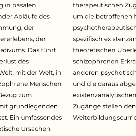
 in basalen
ist notwendig,
der Abläufe des
enschen optimal
hmung, der
egleiten. Die
ererlebens, der
zanalytischen
tativums. Das führt
berlegungen zu
erlust des
ungen und
lt, mit der Welt, in
en Zustandsbildern
 Bezug zum
rapeutischen
 mit grundlegenden
n Schwerpunkt des
sst. Ein umfassendes
Weiterbildungscurri
tische Ursachen,