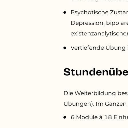
Psychotische Zustan
Depression, bipolar
existenzanalytisch
Vertiefende Übung 
Stundenüber
Die Weiterbildung bes
Übungen). Im Ganzen 
6 Module á 18 Einhe