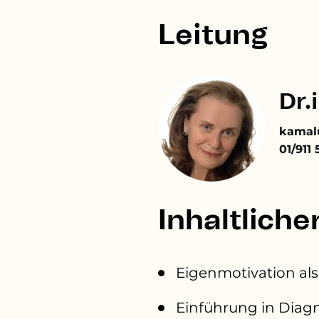
Leitung
Dr.
kamal
01/911 
Inhaltliche
Eigenmotivation al
Einführung in Diagn