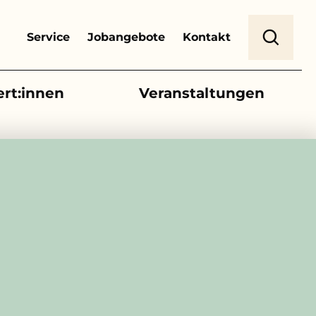
Header Top Menu
Suche
Service
Jobangebote
Kontakt
ert:innen
Veranstaltungen