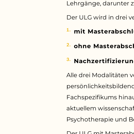
Lehrgänge, darunter zw
Der ULG wird in drei 
mit Masterabschl
ohne Masterabsc
Nachzertifizieru
Alle drei Modalitäten
persönlichkeitsbilde
Fachspezifikums hina
aktuellem wissenschaf
Psychotherapie und B
Der ULG mit Masterabs