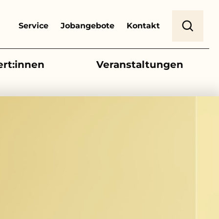
Header Top Menu
Suche
Service
Jobangebote
Kontakt
ert:innen
Veranstaltungen