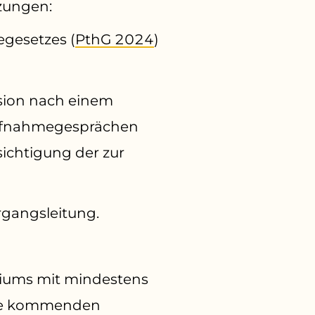
zungen:
egesetzes (
PthG 2024
)
sion nach einem
Aufnahmegesprächen
chtigung der zur
rgangsleitung.
diums mit mindestens
age kommenden