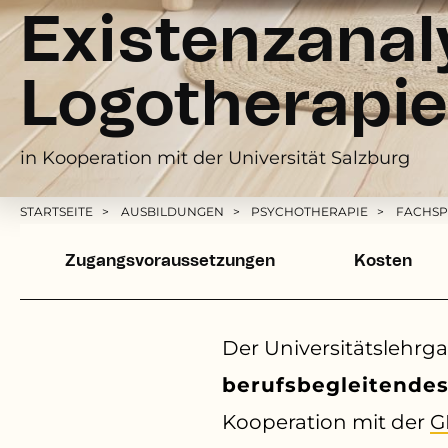
Existenzanal
Logotherapie
in Kooperation mit der Universität Salzburg
Pfadnavigation
STARTSEITE
AUSBILDUNGEN
PSYCHOTHERAPIE
FACHSP
dummy caption text
Zugangsvoraussetzungen
Kosten
Der Universitätslehrga
berufsbegleitendes
Kooperation mit der
G