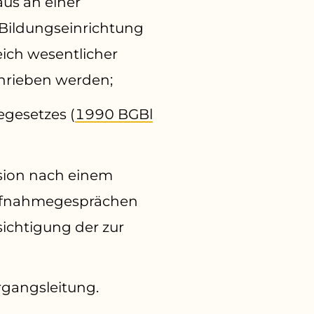
us an einer
Bildungseinrichtung
ich wesentlicher
hrieben werden;
egesetzes (
1990 BGBl
sion nach einem
Aufnahmegesprächen
chtigung der zur
rgangsleitung.