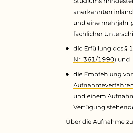
Studiums mindesten
anerkannten inländ
und eine mehrjähri
fachlicher Untersc
die Erfüllung des §
Nr. 361/1990
) und
die Empfehlung von
Aufnahmeverfahre
und einem Aufnahme
Verfügung stehende
Über die Aufnahme zum