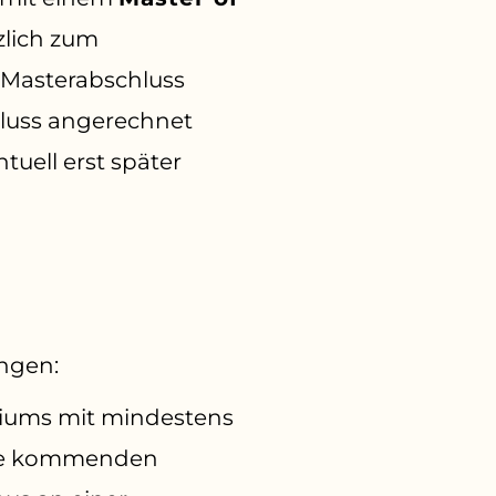
zlich zum
 Masterabschluss
hluss angerechnet
uell erst später
ngen:
diums mit mindestens
age kommenden