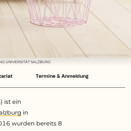
getty-images-yidbLm7q1ZI-unsplash
NG UNIVERSITÄT SALZBURG
tariat
Termine & Anmeldung
 ist ein
Salzburg
in
016 wurden bereits 8