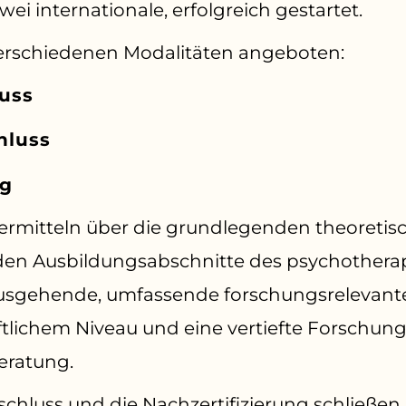
ei internationale, erfolgreich gestartet.
verschiedenen Modalitäten angeboten:
uss
hluss
ng
 vermitteln über die grundlegenden theoreti
nden Ausbildungsabschnitte des psychothera
usgehende, umfassende forschungsrelevante
tlichem Niveau und eine vertiefte Forschu
eratung.
chluss und die Nachzertifizierung schließe