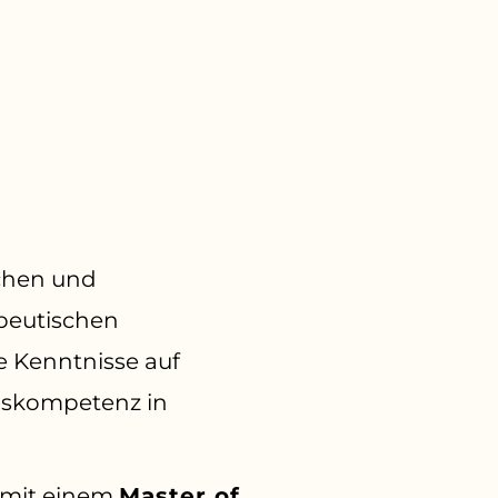
schen und
peutischen
 Kenntnisse auf
ngskompetenz in
n mit einem
Master of