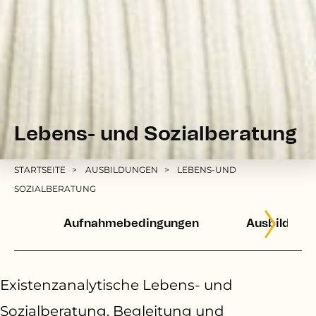
Lebens- und Sozialberatung
*
Pfadnavigation
STARTSEITE
AUSBILDUNGEN
LEBENS-UND
SOZIALBERATUNG
Aufnahmebedingungen
Ausbildung
Existenzanalytische Lebens- und
Sozialberatung, Begleitung und