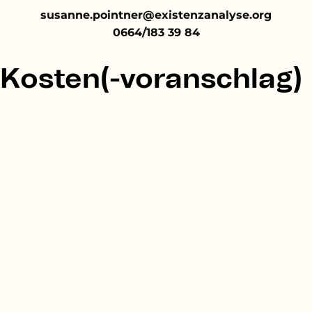
susanne.pointner@existenzanalyse.org
0664/183 39 84
Kosten(-voranschlag)
Semestergebühr EUR 3.200,00 oder
monatlich EUR 534,00
zzgl Kosten für Einzelselbsterfahrung und
Einzelsupervision EUR 4.900,00*
zzgl Kosten für Gruppenselbsterfahrung
und Gruppensupervision EUR 4.500,00 *
zzgl
ÖH-Beitrag