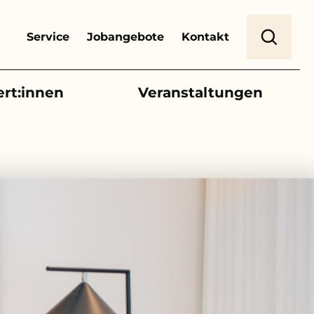
Header Top Menu
Suche
Service
Jobangebote
Kontakt
ert:innen
Veranstaltungen