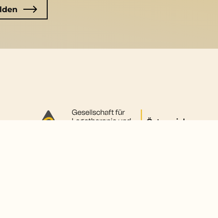
©2025 GLE Österreich
. Website by
acolono GmbH
.