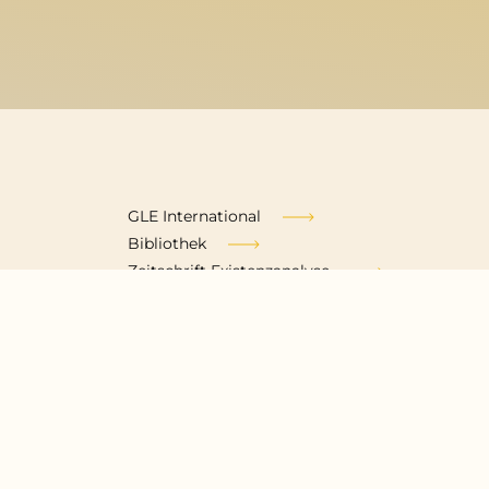
Fußzeile
GLE International
Bibliothek
Zeitschrift Existenzanalyse
Impressum
Datenschutzerklärung