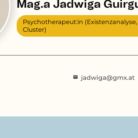
Mag.a Jadwiga Guirg
Psychotherapeut:in (Existenzanalyse
Cluster)
jadwiga@gmx.at