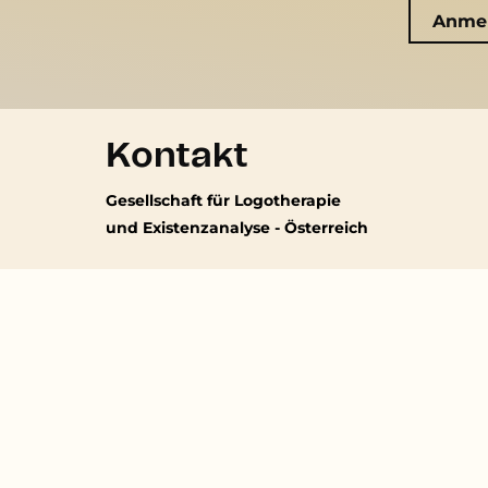
Kontakt
Gesellschaft für Logotherapie
und Existenzanalyse - Österreich
Erzbischofgasse 14
1130 Wien
-
Kein regelmäßiger Parteienverkehr
(01) 897 43 39
sekretariat@existenzanalyse.at