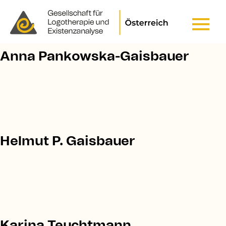
Pfadnavigation
STARTSEITE
Header Top Menu
Anna Pankowska-Gaisbauer
Helmut P. Gaisbauer
Karina Teuchtmann