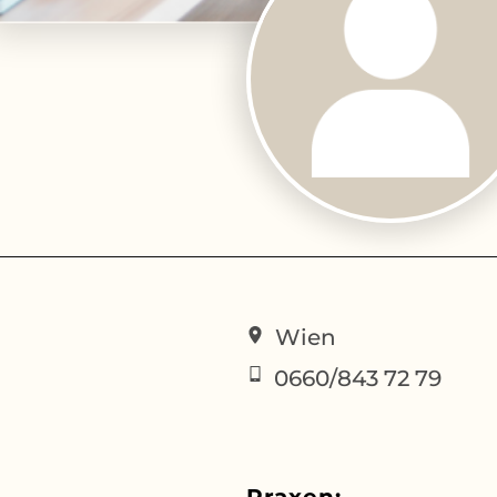
Wien
0660/843 72 79
Praxen: