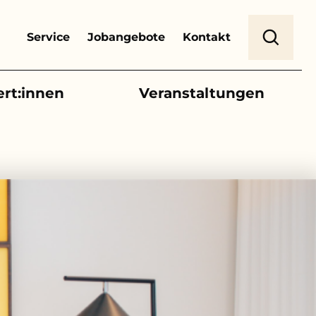
Header Top Menu
Suche
Service
Jobangebote
Kontakt
ert:innen
Veranstaltungen