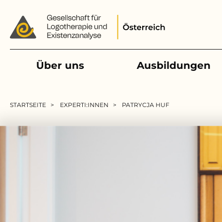
Main navigation
Über uns
Ausbildungen
Pfadnavigation
STARTSEITE
EXPERTI:INNEN
PATRYCJA HUF