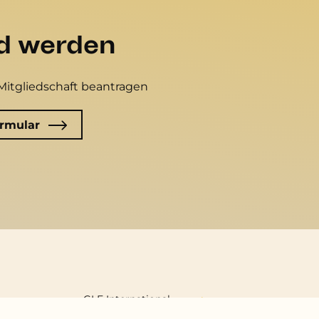
ed werden
Mitgliedschaft beantragen
rmular
Fußzeile
GLE International
Bibliothek