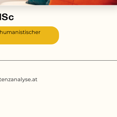
MSc
 humanistischer
tenzanalyse.at