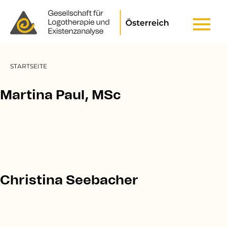
Header Top Menu
Pfadnavigation
STARTSEITE
Martina Paul, MSc
Christina Seebacher