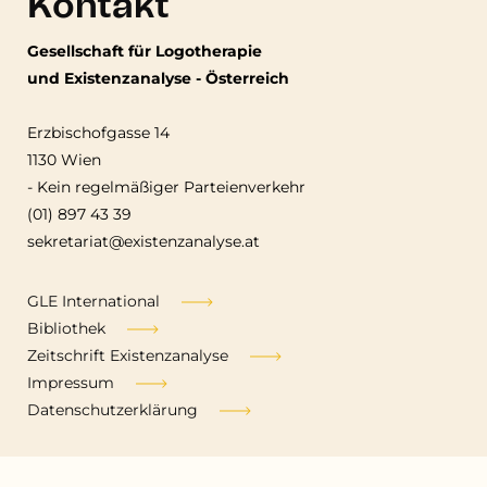
Kontakt
Gesellschaft für Logotherapie
und Existenzanalyse - Österreich
Erzbischofgasse 14
1130 Wien
-
Kein regelmäßiger Parteienverkehr
(01) 897 43 39
sekretariat@existenzanalyse.at
Fußzeile
GLE International
Bibliothek
Zeitschrift Existenzanalyse
Impressum
Datenschutzerklärung