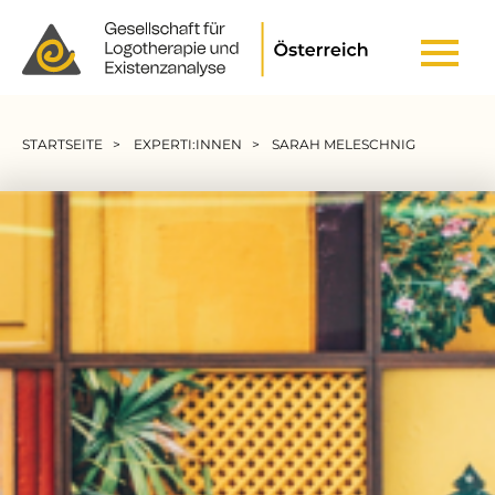
Header Top Menu
Pfadnavigation
STARTSEITE
EXPERTI:INNEN
SARAH MELESCHNIG