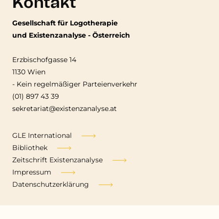
Kontakt
Gesellschaft für Logotherapie
und Existenzanalyse - Österreich
Erzbischofgasse 14
1130 Wien
-
Kein regelmäßiger Parteienverkehr
(01) 897 43 39
sekretariat@existenzanalyse.at
Fußzeile
GLE International
Bibliothek
Zeitschrift Existenzanalyse
Impressum
Datenschutzerklärung