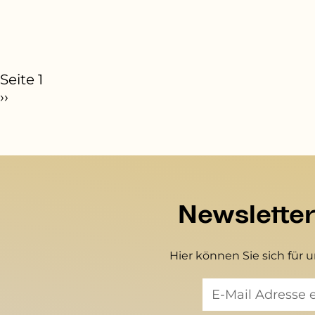
eitennummerierung
Seite 1
ächste Seite
››
Newslette
Hier können Sie sich für 