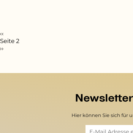
eitennummerierung
orherige Seite
‹‹
Seite 2
ächste Seite
››
Newslette
Hier können Sie sich für 