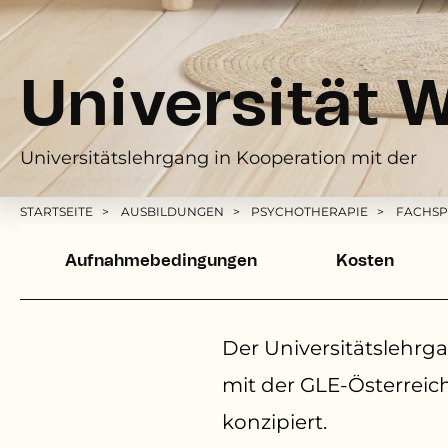
Universität 
Universitätslehrgang in Kooperation mit der
Pfadnavigation
STARTSEITE
AUSBILDUNGEN
PSYCHOTHERAPIE
FACHSP
dummy caption text
Aufnahmebedingungen
Kosten
Der Universitätslehrg
mit der GLE-Österreich
konzipiert.