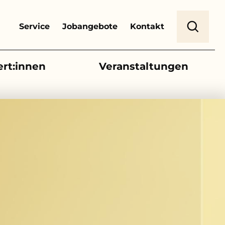
Header Top Menu
Suche
Service
Jobangebote
Kontakt
ert:innen
Veranstaltungen