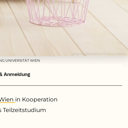
getty-images-yidbLm7q1ZI-unsplash
NG UNIVERSITÄT WIEN
 & Anmeldung
 Wien
in Kooperation
 Teilzeitstudium