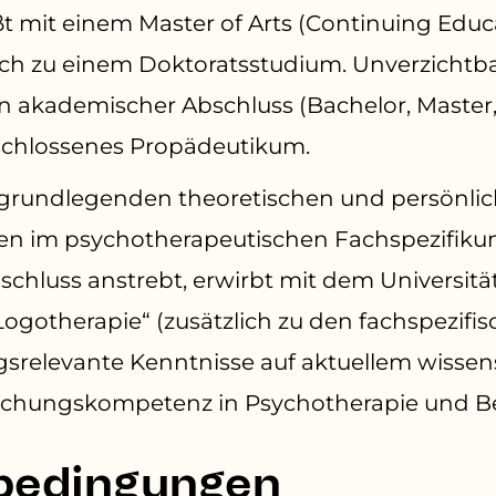
ßt mit einem Master of
Arts (Continuing Educ
ich zu einem Doktoratsstudium. Unverzichtb
in akademischer Abschluss (Bachelor, Master
schlossenes Propädeutikum.
 grundlegenden theoretischen und persönli
en im psychotherapeutischen Fachspezifikum
bschluss anstrebt, erwirbt mit dem Universit
ogotherapie“ (zusätzlich zu den fachspezifis
srelevante Kenntnisse auf aktuellem wissen
orschungskompetenz in Psychotherapie und B
bedingungen