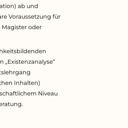
ation
) ab und
are Voraussetzung für
, Magister oder
chkeitsbildenden
 „Existenzanalyse“
ätslehrgang
chen Inhalten)
schaftlichem Niveau
eratung.