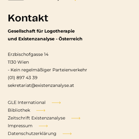
Kontakt
Gesellschaft für Logotherapie
und Existenzanalyse - Österreich
Erzbischofgasse 14
1130 Wien
-
Kein regelmäßiger Parteienverkehr
(01) 897 43 39
sekretariat@existenzanalyse.at
Fußzeile
GLE International
Bibliothek
Zeitschrift Existenzanalyse
Impressum
Datenschutzerklärung