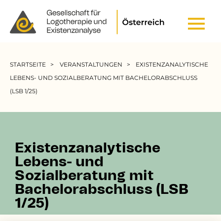
Header Top Menu
Pfadnavigation
STARTSEITE
VERANSTALTUNGEN
EXISTENZANALYTISCHE
LEBENS- UND SOZIALBERATUNG MIT BACHELORABSCHLUSS
(LSB 1/25)
Existenzanalytische
Lebens- und
Sozialberatung mit
Bachelorabschluss (LSB
1/25)