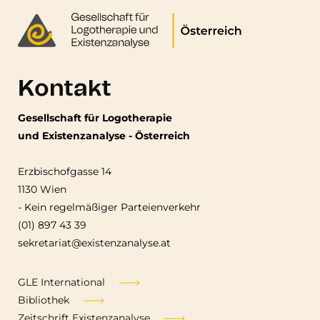
Kontakt
Gesellschaft für Logotherapie
und Existenzanalyse - Österreich
Erzbischofgasse 14
1130 Wien
-
Kein regelmäßiger Parteienverkehr
(01) 897 43 39
sekretariat@existenzanalyse.at
Fußzeile
GLE International
Bibliothek
Zeitschrift Existenzanalyse