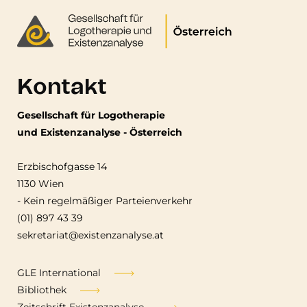
Kontakt
Gesellschaft für Logotherapie
und Existenzanalyse - Österreich
Erzbischofgasse 14
1130 Wien
-
Kein regelmäßiger Parteienverkehr
(01) 897 43 39
sekretariat@existenzanalyse.at
Fußzeile
GLE International
Bibliothek