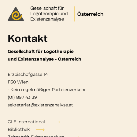
Kontakt
Gesellschaft für Logotherapie
und Existenzanalyse - Österreich
Erzbischofgasse 14
1130 Wien
-
Kein regelmäßiger Parteienverkehr
(01) 897 43 39
sekretariat@existenzanalyse.at
Fußzeile
GLE International
Bibliothek