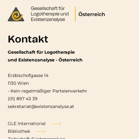
Kontakt
Gesellschaft für Logotherapie
und Existenzanalyse - Österreich
Erzbischofgasse 14
1130 Wien
-
Kein regelmäßiger Parteienverkehr
(01) 897 43 39
sekretariat@existenzanalyse.at
Fußzeile
GLE International
Bibliothek