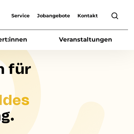
Header Top Menu
Suche
Service
Jobangebote
Kontakt
ert:innen
Veranstaltungen
n für
ldes
g.