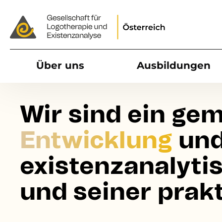
Main navigation
Über uns
Ausbildungen
esellschaft für Logotherapie und Existenzanalyse
Wir sind ein
gem
Entwicklung
un
existenzanalyt
und seiner pra