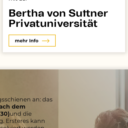
Bertha von Suttner
Privatuniversität
mehr Info
gsschienen an: das
ach dem
030)
und die
g. Ersteres kann
solviert werden.