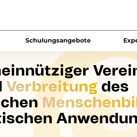
Schulungsangebote
Exp
einnütziger
Verei
d
Verbreitung
des
ischen
Menschenbi
ktischen Anwendun