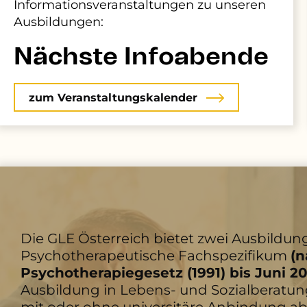
Informationsveranstaltungen zu unseren
Ausbildungen:
Nächste Infoabende
zum Veranstaltungskalender
Die GLE Österreich bietet zwei Ausbildun
Psychotherapeutische Fachspezifikum
(
n
Psychotherapiegesetz (1991) bis Juni 2
Ausbildung in Lebens- und Sozialberatun
mit oder ohne universitäre Anbindung ab