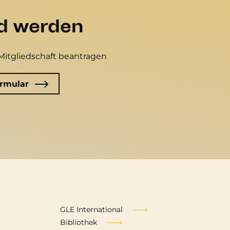
ed werden
Mitgliedschaft beantragen
rmular
Fußzeile
GLE International
Bibliothek