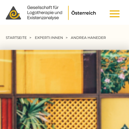
Header Top Menu
Pfadnavigation
STARTSEITE
EXPERTI:INNEN
ANDREA HANEDER