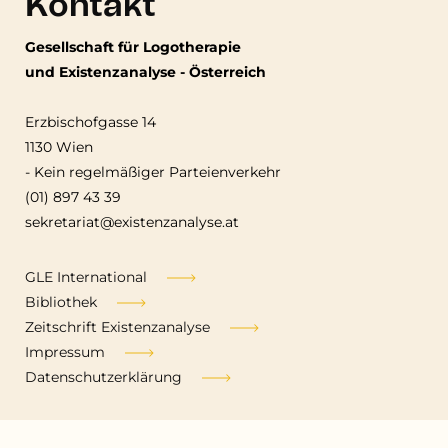
Kontakt
Gesellschaft für Logotherapie
und Existenzanalyse - Österreich
Erzbischofgasse 14
1130 Wien
-
Kein regelmäßiger Parteienverkehr
(01) 897 43 39
sekretariat@existenzanalyse.at
Fußzeile
GLE International
Bibliothek
Zeitschrift Existenzanalyse
Impressum
Datenschutzerklärung