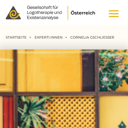
Header Top Menu
Pfadnavigation
STARTSEITE
EXPERTI:INNEN
CORNELIA GSCHLIESSER