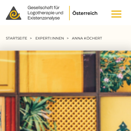
Header Top Menu
Pfadnavigation
STARTSEITE
EXPERTI:INNEN
ANNA KÖCHERT