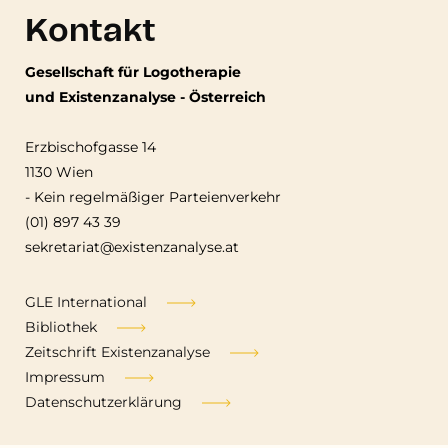
Kontakt
Gesellschaft für Logotherapie
und Existenzanalyse - Österreich
Erzbischofgasse 14
1130 Wien
-
Kein regelmäßiger Parteienverkehr
(01) 897 43 39
sekretariat@existenzanalyse.at
Fußzeile
GLE International
Bibliothek
Zeitschrift Existenzanalyse
Impressum
Datenschutzerklärung