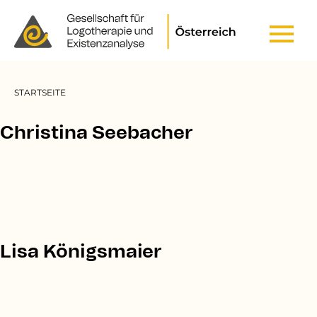
Header Top Menu
Pfadnavigation
STARTSEITE
Christina Seebacher
Lisa Königsmaier