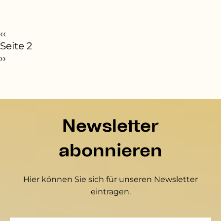
eitennummerierung
orherige Seite
‹‹
Seite 2
ächste Seite
››
Newsletter
abonnieren
Hier können Sie sich für unseren Newsletter
eintragen.